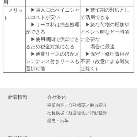
用
▶購入に比べイニシャ
▶繁忙期の対応とし
メリッ
ルコストが安い
て活用できる
ト
▶リース料は損金処理
▶急な荷物の増加や
ができる
イベント時など一時的
▶使用期間で償却でき
に必要な
るため税金対策になる
場合に最適
▶通常リースのほかメ
▶保守・修理費用が
ンテナンス付きリースも
不要（故意による過失
選択可能
は除く）
新着情報
会社案内
事業内容／会社概要／拠点紹介
社長挨拶／経営理念／行動指針
歴史・沿革