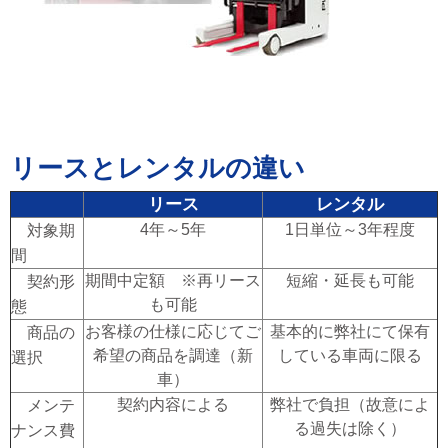
リースとレンタルの違い
リース
レンタル
4年～5年
1日単位～3年程度
対象期
間
期間中定額 ※再リース
短縮・延長も可能
契約形
も可能
態
お客様の仕様に応じてご
基本的に弊社にて保有
商品の
希望の商品を調達（新
している車両に限る
選択
車）
契約内容による
弊社で負担（故意によ
メンテ
る過失は除く）
ナンス費