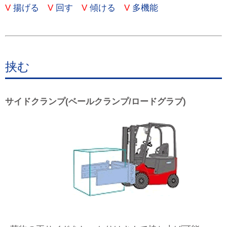
V
揚げる
V
回す
V
傾ける
V
多機能
挟む
サイドクランプ(ベールクランプ/ロードグラブ)