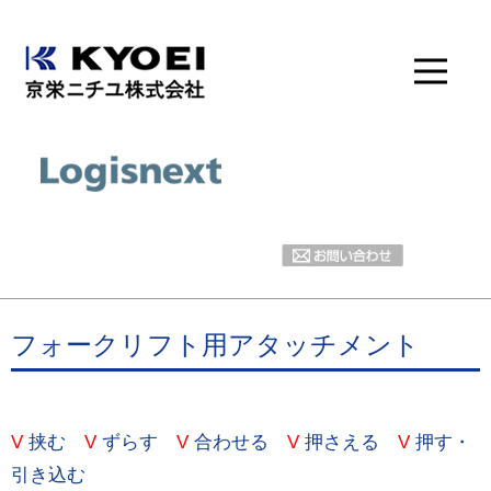
フォークリフト用アタッチメント
V
挟む
V
ずらす
V
合わせる
V
押さえる
V
押す・
引き込む